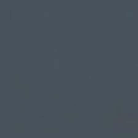
DÉCOUVRIR
Énergie Partagée accompag
de production d'énergie re
associent les habitants et
territoire.