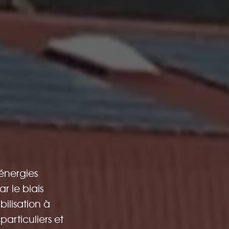
énergies
r le biais
ilisation à
rticuliers et