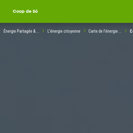
Coop de Só
Énergie Partagée & ...
L’énergie citoyenne
Carte de l’énergie ...
C
ompagné dans votre
ble citoyenne ?