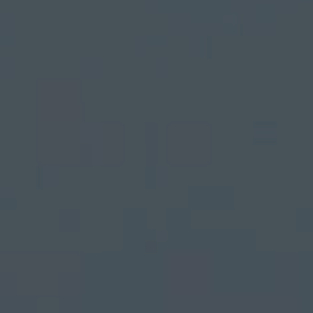
rez sur notre plateforme de souscription CoopHub
st la plateforme sécurisée de souscription développée par