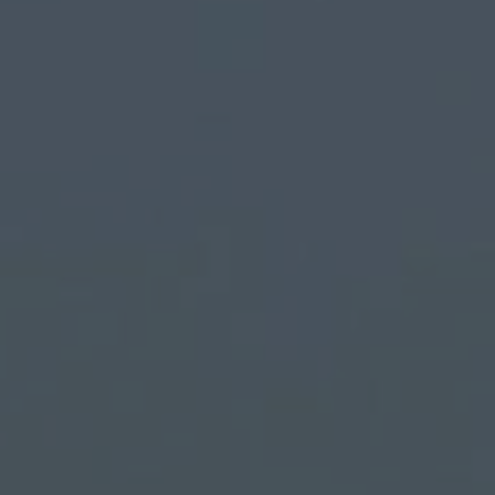
AB
Chaque mois, suive
ne les initiatives
l'énergie cit
nouvelable qui
 acteurs de leur
Votre