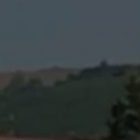
 Elle vous permet d’acheter vos actions Énergie Partagée et 
ace personnel d’actionnaire.
iption à Énergie Partagée comporte un risque de perte totale
l investi. Pour bien appréhender ces risques et le modèle d’
 Partagée, nous vous invitons à consulter le
document d’info
ue (DIS)
.
ous souscrivez en tant que personne morale (société, …), vot
ion peut être soumise à validation par nos instances avant d
.
ème, une question ?
Consultez notre FAQ
ou
contactez-nous
.
CONTINUER VERS COOPHUB