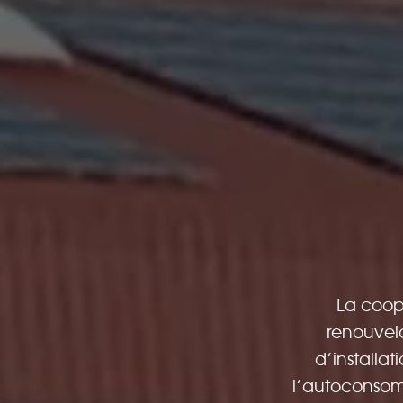
La coop
renouvela
d’installa
l’autoconsom