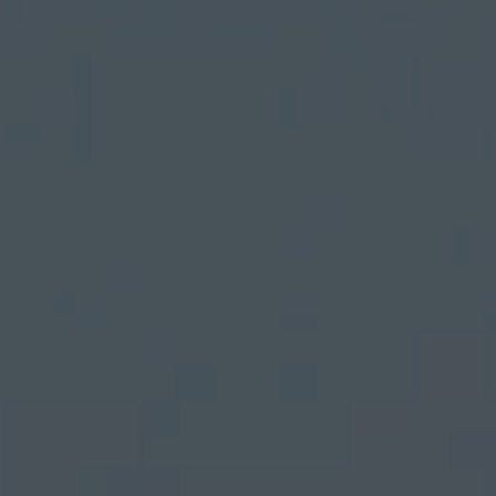
Vous ent
Coophub e