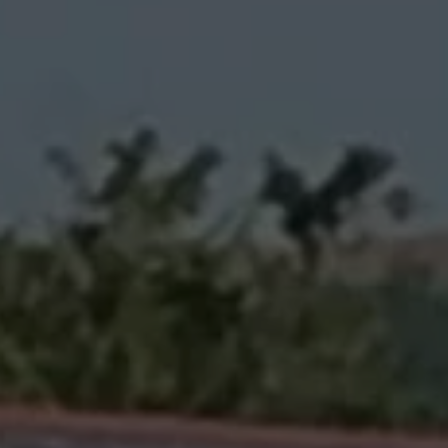
Partagée.
votre esp
La souscr
du capita
d’Énergie
synthétiq
NB : si v
souscript
effective
Un probl