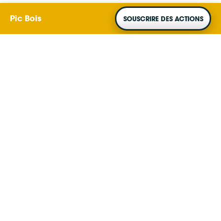
Exploitation depuis 2010
Pic Bois
SOUSCRIRE DES ACTIONS
Le projet produit de l'énergie solaire depuis 2010
Puissance
Production
292 kW
294 MWh
par an