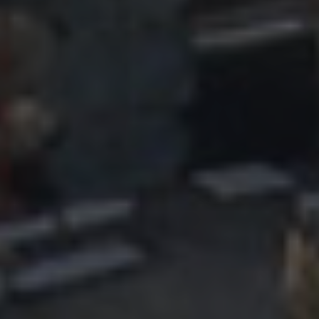
Énergie Partagée accompagne les initiatives
de production d'énergie renouvelable qui
associent les habitants et acteurs de leur
territoire.
ABONNEZ-VOUS À NOS NEWSLETTERS
Court-circuit
EnRoute
Chaque mois, suivez l'actualité pour bien
comprendre les enjeux de l'énergie citoyenne, et
découvrez les nouveaux projets !
Votre email
Valider l'inscrip