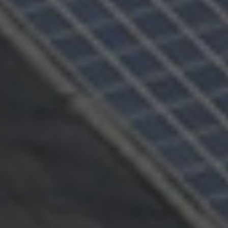
perte totale ou partielle du capital investi. Pour bien
appréhender ces risques et le modèle d’investissement
d’Énergie Partagée, nous vous invitons à consulter le
document d’information synthétique (DIS)
.
NB : si vous souscrivez en tant que personne morale
(société, …), votre souscription peut être soumise à
validation par nos instances avant d’être effective.
Un problème, une question ?
Consultez notre FAQ
ou
contactez-nous
.
CONTINUER VERS COOPHUB