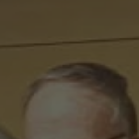
NB : si vous souscrivez en tant que personne morale
(société, …), votre souscription peut être soumise à
validation par nos instances avant d’être effective.
Un problème, une question ?
Consultez notre FAQ
ou
contactez-nous
.
CONTINUER VERS COOPHUB