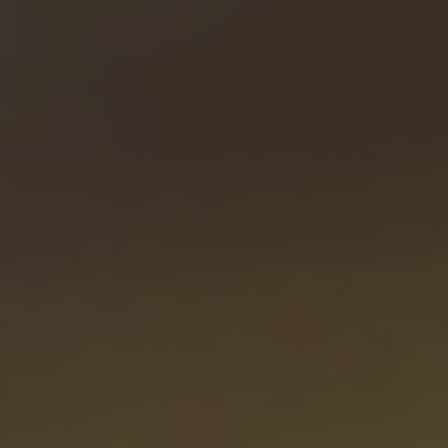
Vous entrez sur notre plateforme de souscription
CoopHub
Coophub est la plateforme sécurisée de souscription
développée par Énergie Partagée. Elle vous permet
d’acheter vos actions Énergie Partagée et d’accéder à
votre espace personnel d’actionnaire.
La souscription à Énergie Partagée comporte un risque de
perte totale ou partielle du capital investi. Pour bien
appréhender ces risques et le modèle d’investissement
d’Énergie Partagée, nous vous invitons à consulter le
document d’information synthétique (DIS)
.