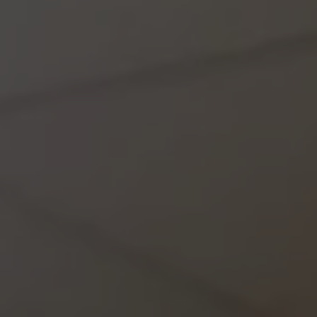
Énergie Partagée accompagne les initiatives
de production d'énergie renouvelable qui
associent les habitants et acteurs de leur
territoire.
ABONNEZ-VOUS À NOS NEWSLETTERS
Court-circuit
EnRoute
Chaque mois, suivez l'actualité pour bien
comprendre les enjeux de l'énergie citoyenne, et
découvrez les nouveaux projets !
Votre email
Valider l'inscrip