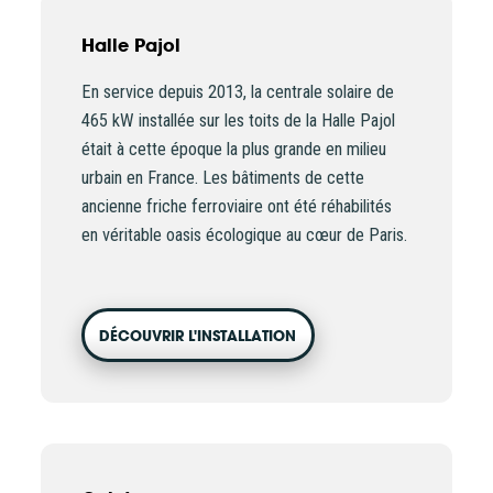
votre espace personnel d’actionnaire.
Halle Pajol
La souscription à Énergie Partagée comporte un risque de
En service depuis 2013, la centrale solaire de
perte totale ou partielle du capital investi. Pour bien
465 kW installée sur les toits de la Halle Pajol
appréhender ces risques et le modèle d’investissement
était à cette époque la plus grande en milieu
d’Énergie Partagée, nous vous invitons à consulter le
urbain en France. Les bâtiments de cette
document d’information synthétique (DIS)
.
ancienne friche ferroviaire ont été réhabilités
NB : si vous souscrivez en tant que personne morale
en véritable oasis écologique au cœur de Paris.
(société, …), votre souscription peut être soumise à
validation par nos instances avant d’être effective.
Un problème, une question ?
Consultez notre FAQ
ou
DÉCOUVRIR L'INSTALLATION
contactez-nous
.
CONTINUER VERS COOPHUB