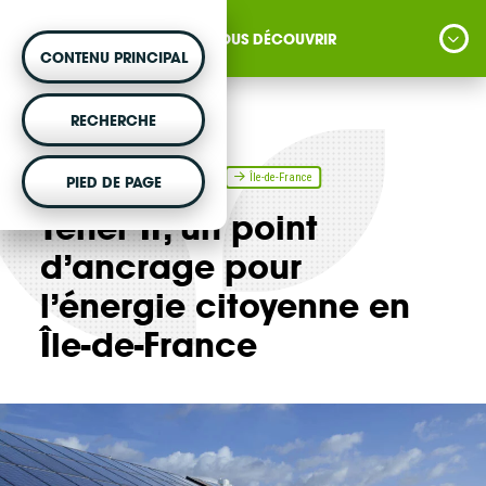
NOUS DÉCOUVRIR
CONTENU PRINCIPAL
MONTER UN PROJET
RECHERCHE
Vous souhaitez être accompagné dans votre
Actualités
1 janvier 2020
Île-de-France
PIED DE PAGE
projet d'énergie renouvelable citoyenne ?
Téner’IF, un point
d’ancrage pour
l’énergie citoyenne en
VOTRE ARGENT AGIT
Île-de-France
Vous souhaitez placer votre épargne au
service de la transition énergétique ?
DÉCOUVRIR