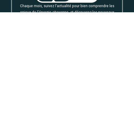
Chaque mois, suivez l'actualité pour bien comprendre les
enjeux de l'énergie citoyenne, et découvrez les nouveaux
projets !
Votre email
Valider l'inscrip
NOS PARTENAIRES
TOUS NOS PARTENAIRES