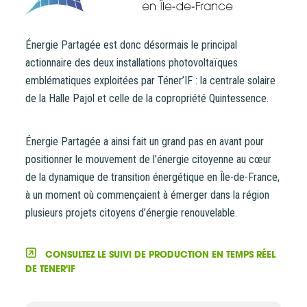
Énergie Partagée est donc désormais le principal
actionnaire des deux installations photovoltaïques
emblématiques exploitées par Téner’IF : la centrale solaire
de la Halle Pajol et celle de la copropriété Quintessence.
Énergie Partagée a ainsi fait un grand pas en avant pour
positionner le mouvement de l’énergie citoyenne au cœur
de la dynamique de transition énergétique en Île-de-France,
à un moment où commençaient à émerger dans la région
plusieurs projets citoyens d’énergie renouvelable.
Vous entrez sur notre plateforme de souscription
CoopHub
CONSULTEZ LE SUIVI DE PRODUCTION EN TEMPS RÉEL
Coophub est la plateforme sécurisée de souscription
DE TENER'IF
développée par Énergie Partagée. Elle vous permet
d’acheter vos actions Énergie Partagée et d’accéder à