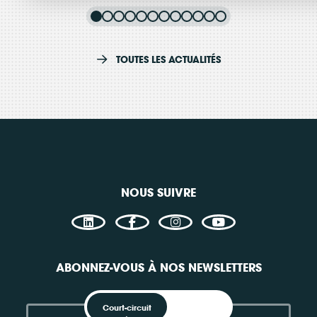
Journée Régionale des
K
Événement
Beaune
énergies renouvelables
p
TOUTES LES ACTUALITÉS
citoyennes en Bourgogne...
F
Consulter
C
NOUS SUIVRE
ABONNEZ-VOUS À NOS NEWSLETTERS
Court-circuit
EnRoute