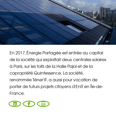
Énergie Partagée accompagne les initiatives
de production d'énergie renouvelable qui
associent les habitants et acteurs de leur
territoire.
ABONNEZ-VOUS À NOS NEWSLETTERS
En 2017, Énergie Partagée est entrée au capital
Court-circuit
EnRoute
de la société qui exploitait deux centrales solaires
Chaque mois, suivez l'actualité pour bien
à Paris, sur les toits de la Halle Pajol et de la
comprendre les enjeux de l'énergie citoyenne, et
copropriété Quintessence. La société,
découvrez les nouveaux projets !
renommée Téner'IF, a aussi pour vocation de
porter de futurs projets citoyens d'EnR en Île-de-
Votre email
France.
Valider l'inscrip