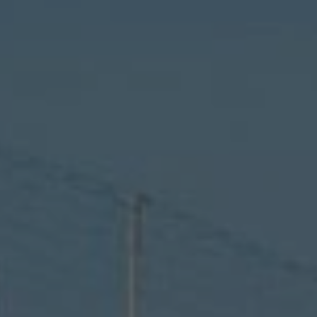
rez sur notre plateforme de souscription CoopHub
st la plateforme sécurisée de souscription développée par