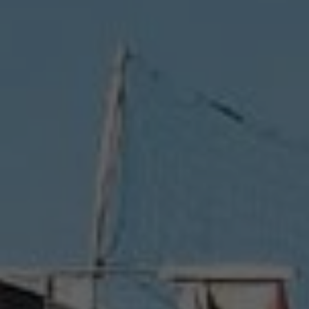
Vous ent
Coophub e