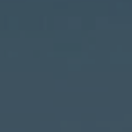
DÉCOUVRIR
Énergie Partagée accompag
de production d'énergie re
associent les habitants et
territoire.