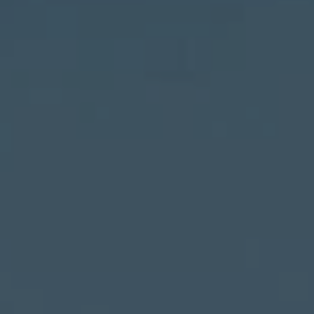
AB
Chaque mois, suive
ne les initiatives
l'énergie cit
nouvelable qui
 acteurs de leur
Votre