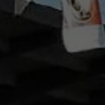
Partagée.
votre esp
La souscr
du capita
d’Énergie
synthétiq
NB : si v
souscript
effective
Un probl