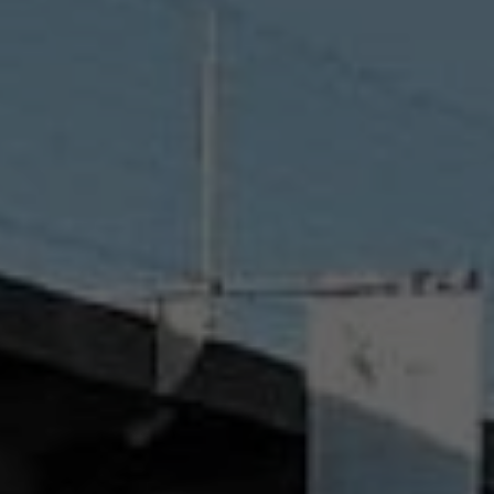
d’accéder à
 ou partielle
investissement
rmation
re
’être