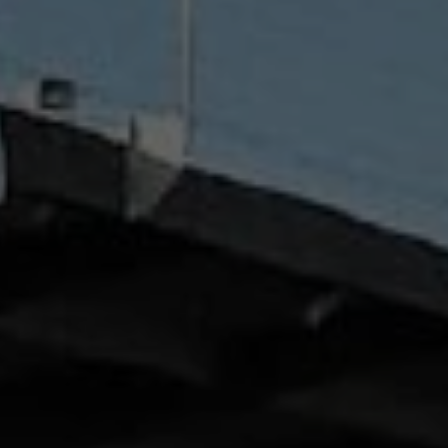
 Elle vous permet d’acheter vos actions Énergie Partagée et 
ace personnel d’actionnaire.
iption à Énergie Partagée comporte un risque de perte totale
l investi. Pour bien appréhender ces risques et le modèle d’
 Partagée, nous vous invitons à consulter le
document d’info
ue (DIS)
.
ous souscrivez en tant que personne morale (société, …), vot
ion peut être soumise à validation par nos instances avant d
.
ème, une question ?
Consultez notre FAQ
ou
contactez-nous
.
CONTINUER VERS COOPHUB