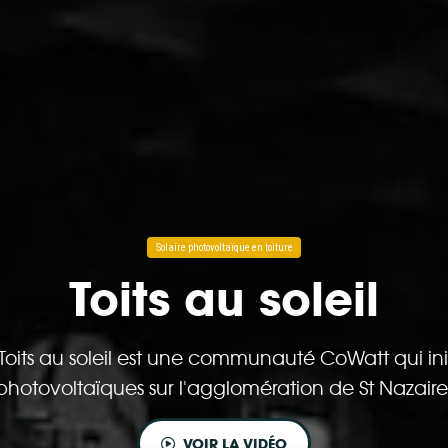
Solaire photovoltaïque en toiture
Toits au soleil
 Toits au soleil est une communauté CoWatt qui init
photovoltaïques sur l'agglomération de St Nazaire
VOIR LA VIDÉO