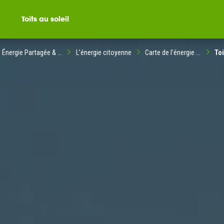
Toits au soleil
Énergie Partagée & ...
L’énergie citoyenne
Carte de l’énergie ...
Toi
ompagné dans votre
ble citoyenne ?